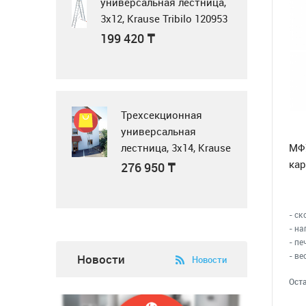
универсальная лестница,
3x12, Krause Tribilo 120953
Микроволновая
199 420
₸
печь Samsung
MS23K3614AK BW
черный
64 900
₸
Трехсекционная
универсальная
лестница, 3x14, Krause
МФУ
Tribilo 120960
кар
Блендер Scarlett
276 950
₸
SC-HB42S08
- ск
6 900
₸
- на
- п
Воздушная завеса
- ве
Новости
Новости
WING II E150 AC
Оста
354 000
₸