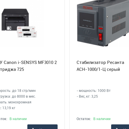
 Canon i-SENSYS MF3010 2
Стабилизатор Ресанта
триджа 725
АСН-1000/1-Ц серый
орость: до 18 стр/мин
- мощность: 1000 Вт
грузка: до 8000 в мес.
- Вес, кг: 3,25
ечать: монохромная
с: 13,19 кг
ток:
В наличии
Остаток:
В наличии