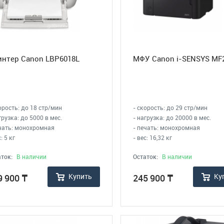
интер Canon LBP6018L
МФУ Canon i-SENSYS MF
орость: до 18 стр/мин
- скорость: до 29 стр/мин
грузка: до 5000 в мес.
- нагрузка: до 20000 в мес.
ечать: монохромная
- печать: монохромная
: 5 кг
- вес: 16,32 кг
ток:
В наличии
Остаток:
В наличии
Купить
Ку
9 900
₸
245 900
₸