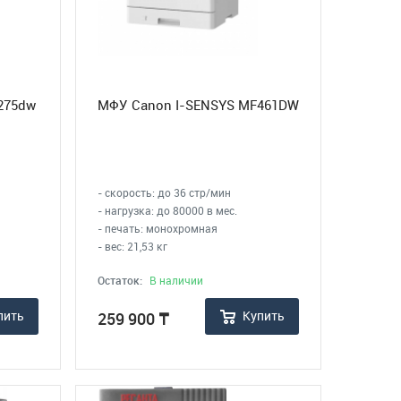
275dw
МФУ Canon I-SENSYS MF461DW
- скорость: до 36 стр/мин
- нагрузка: до 80000 в мес.
- печать: монохромная
- вес: 21,53 кг
Остаток:
В наличии
пить
Купить
259 900
₸