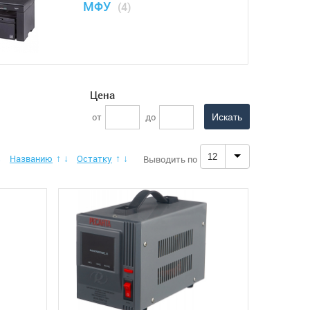
МФУ
(4)
Цена
от
до
12
Названию
Остатку
Выводить по
↓
↑
↓
↑
↓