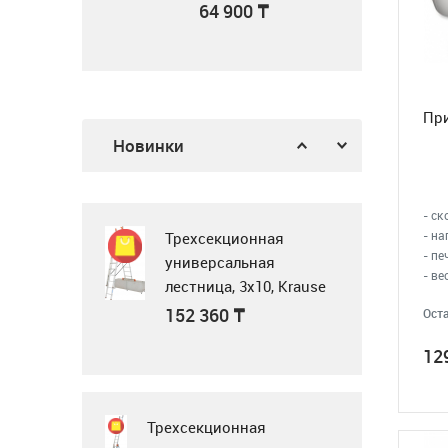
белый
64 900
₸
Воздушная завеса
WING II E150 AC
Пр
Газовая поверхность
378 900
₸
Новинки
Midea MG3205X
62 900
₸
- ск
- на
Трехсекционная
- п
универсальная
- вес
лестница, 3x10, Krause
Tribilo 129765
Микроволновка
152 360
₸
Оста
MWG20
12
23 990
₸
Трехсекционная