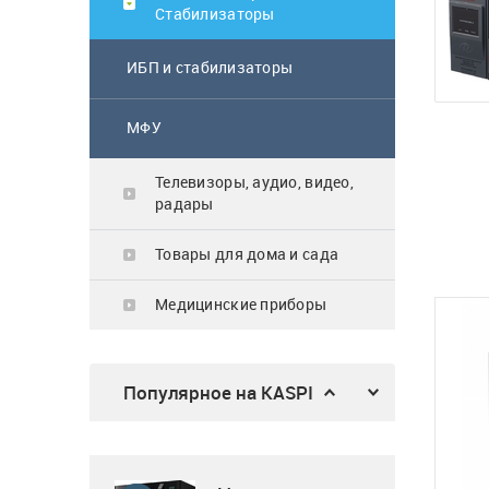
Стабилизаторы
ИБП и стабилизаторы
Газовая поверхность
Midea MG3205X
МФУ
62 900
₸
Телевизоры, аудио, видео,
радары
Товары для дома и сада
Микроволновка
Медицинские приборы
MWG20
23 990
₸
Популярное на KASPI
Трехсекционная
универсальная
лестница, 3x14, Krause