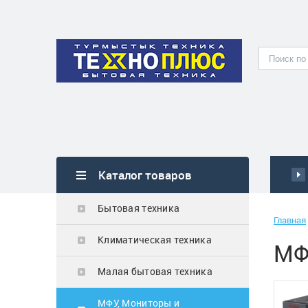
Блендер Scarlett
SC-HB42S08
6 900
₸
Каталог товаров
Бытовая техника
Главная
Микроволновая
Климатическая техника
МФ
печь Samsung
MS23K3614AW BW
Малая бытовая техника
белый
64 900
₸
МФУ, Мониторы и