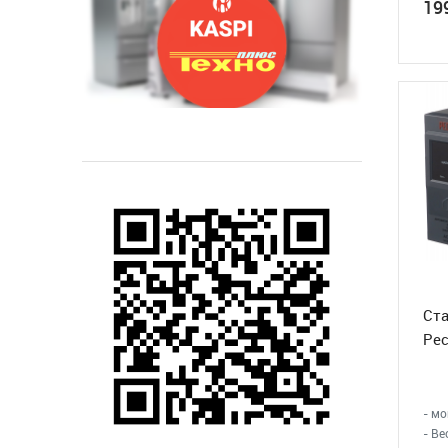
19
Воздушная завеса
WING II E200 AC
417 900
₸
Воздушная завеса
WING II E150 AC
Ст
Рес
378 900
₸
- мо
- Вес