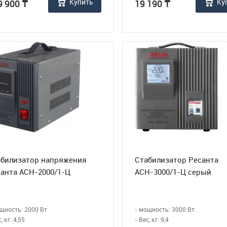
Купить
Ку
9 900
₸
19 190
₸
абилизатор напряжения
Стабилизатор Ресанта
анта ACH-2000/1-Ц
АСН-3000/1-Ц серый
щность: 2000 Вт
- мощность: 3000 Вт
, кг: 4,55
- Вес, кг: 9,4