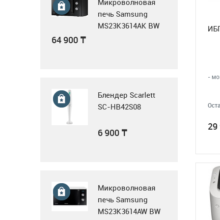
Tribilo 120960
Микроволновая
276 950
₸
печь Samsung
MS23K3614AK BW
ИБП
черный
64 900
₸
Воздушная завеса
WING II E150 AC
- м
Блендер Scarlett
354 000
₸
Оста
SC-HB42S08
29
6 900
₸
Воздушная завеса
WING II E200 AC
Микроволновая
417 900
₸
печь Samsung
MS23K3614AW BW