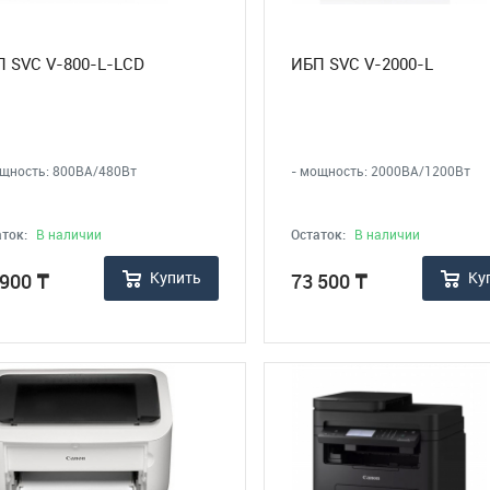
 SVC V-800-L-LCD
ИБП SVC V-2000-L
ощность: 800ВА/480Вт
- мощность: 2000ВА/1200Вт
ток:
В наличии
Остаток:
В наличии
Купить
Ку
 900
₸
73 500
₸