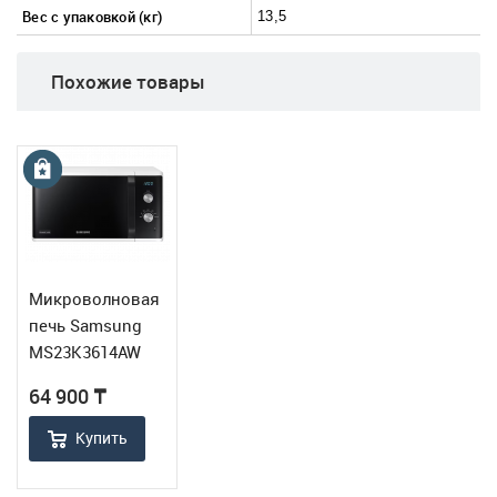
Вес с упаковкой (кг)
13,5
Похожие товары
Микроволновая
печь Samsung
MS23K3614AW
BW белый
64 900
₸
Купить