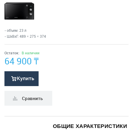
Электропечи
Климатическая техника
Малая бытовая техника
- объем: 23 л
- ШхВхГ: 489 × 275 × 374
МФУ, Мониторы и Стабилизаторы
Остаток:
В наличии
Телевизоры, аудио, видео, радары
64 900
₸
Товары для дома и сада
Купить
Медицинские приборы
Сравнить
ОБЩИЕ ХАРАКТЕРИСТИКИ