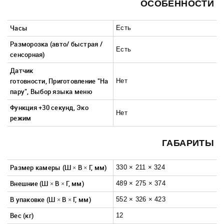
ОСОБЕННОСТИ
Часы
Есть
Разморозка (авто/ быстрая /
Есть
сенсорная)
Датчик
готовности,
Приготовление "На
Нет
пару",
Выбор языка меню
Функция +30 секунд,
Эко
Нет
режим
ГАБАРИТЫ
Размер камеры
(Ш × В × Г, мм)
330 × 211 × 324
Внешние
(Ш × В × Г, мм)
489 × 275 × 374
В упаковке (Ш × В × Г, мм)
552 × 326 × 423
Вес (кг)
12