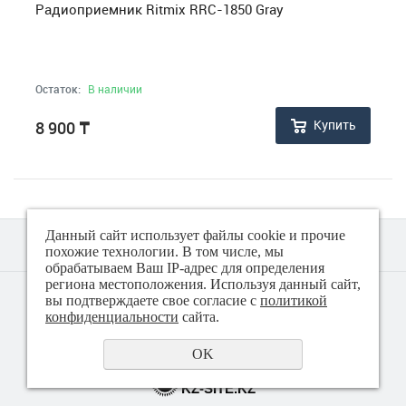
Радиоприемник Ritmix RRC-1850 Gray
Остаток:
В наличии
Купить
8 900
₸
Данный сайт использует файлы cookie и прочие
похожие технологии. В том числе, мы
обрабатываем Ваш IP-адрес для определения
региона местоположения. Используя данный сайт,
© 2018 - 2026 Техно плюс
вы подтверждаете свое согласие с
политикой
Политика конфиденциальности
конфиденциальности
сайта.
OK
создание сайта
KZ-SITE.KZ