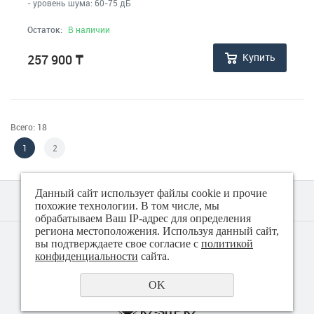
- уровень шума: 60-75 дБ
Остаток:
В наличии
Купить
257 900
₸
Всего: 18
1
2
Данный сайт использует файлы cookie и прочие
похожие технологии. В том числе, мы
обрабатываем Ваш IP-адрес для определения
региона местоположения. Используя данный сайт,
© 2018 - 2026 Техно плюс
вы подтверждаете свое согласие с
политикой
Политика конфиденциальности
конфиденциальности
сайта.
OK
создание сайта
KZ-SITE.KZ