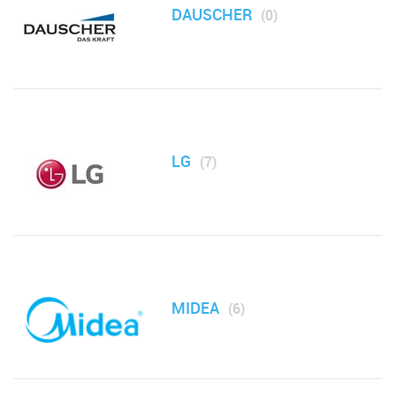
Электропечи
DAUSCHER
(0)
Климатическая техника
Малая бытовая техника
МФУ, Мониторы и Стабилизаторы
LG
(7)
Телевизоры, аудио, видео, радары
Товары для дома и сада
Медицинские приборы
MIDEA
(6)