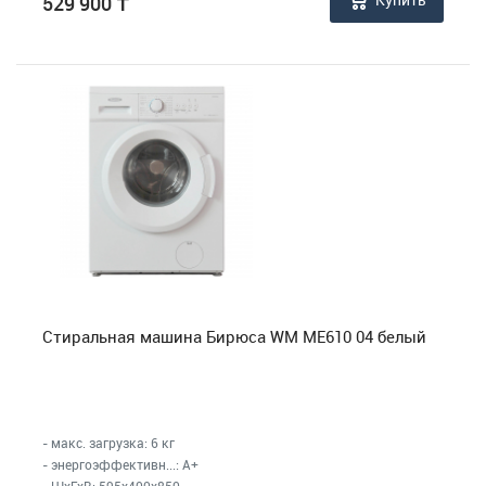
529 900
₸
Стиральная машина Бирюса WM ME610 04 белый
- макс. загрузка: 6 кг
- энергоэффективн...: A+
- ШхГхВ: 595x400x850