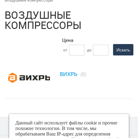
Воздушные компрессоры
Климатическая техника
ВОЗДУШНЫЕ
Малая бытовая техника
КОМПРЕССОРЫ
МФУ, Мониторы и Стабилизаторы
Цена
Телевизоры, аудио, видео, радары
от
до
Товары для дома и сада
ВИХРЬ
(0)
Аккумуляторы, Зарядные и пускозарядные
устройства для аккумуляторов
Бензогенераторы
Батуты
Данный сайт использует файлы cookie и прочие
похожие технологии. В том числе, мы
Водяные насосы
обрабатываем Ваш IP-адрес для определения