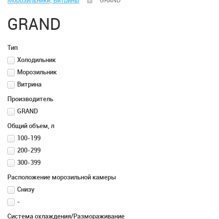
Морозильники, Витрины
GRAND
Встраиваемая техника
GRAND
Микроволновые печи
Тип
Посудомоечные машины
Холодильник
Морозильник
Витрина
Плиты
Производитель
GRAND
Пылесосы
Общий объем, л
100-199
Стиральные машины
200-299
300-399
Сушильные машины
Расположение морозильной камеры
Снизу
Холодильники, Морозильники, Витрины
-
Система охлаждения/Размораживание