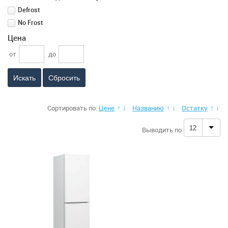
Электропечи
Defrost
No Frost
Климатическая техника
Цена
Малая бытовая техника
от
до
МФУ, Мониторы и Стабилизаторы
Сбросить
Телевизоры, аудио, видео, радары
Сортировать по:
Цене
Названию
Остатку
↑
↓
↑
↓
↑
↓
Товары для дома и сада
12
Выводить по
Медицинские приборы