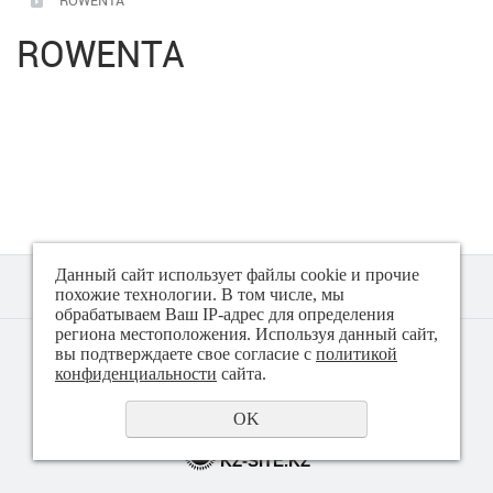
ROWENTA
Встраиваемая техника
ROWENTA
Микроволновые печи
Посудомоечные машины
Плиты
Пылесосы
Данный сайт использует файлы cookie и прочие
похожие технологии. В том числе, мы
Стиральные машины
обрабатываем Ваш IP-адрес для определения
региона местоположения. Используя данный сайт,
© 2018 - 2026 Техно плюс
вы подтверждаете свое согласие с
политикой
Политика конфиденциальности
конфиденциальности
сайта.
Сушильные машины
OK
Холодильники, Морозильники, Витрины
создание сайта
KZ-SITE.KZ