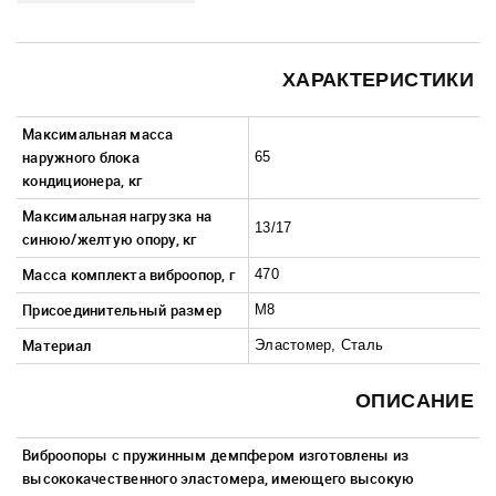
Малая бытовая техника
МФУ, Мониторы и Стабилизаторы
ХАРАКТЕРИСТИКИ
Телевизоры, аудио, видео, радары
Максимальная масса
Товары для дома и сада
наружного блока
65
кондиционера, кг
Медицинские приборы
Максимальная нагрузка на
13/17
синюю/желтую опору, кг
Масса комплекта виброопор, г
470
Присоединительный размер
M8
Материал
Эластомер, Сталь
ОПИСАНИЕ
В
иброопоры с пружинным демпфером изготовлены из
высококачественного эластомера, имеющего высокую