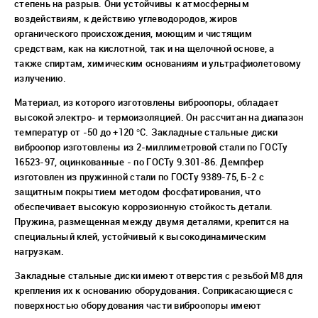
степень на разрыв. Они устойчивы к атмосферным
воздействиям, к действию углеводородов, жиров
органического происхождения, моющим и чистящим
средствам, как на кислотной, так и на щелочной основе, а
также спиртам, химическим основаниям и ультрафиолетовому
излучению.
Материал, из которого изготовлены виброопоры, обладает
высокой электро- и термоизоляцией. Он рассчитан на диапазон
температур от -50 до +120 °C. Закладные стальные диски
виброопор изготовлены из 2-миллиметровой стали по ГОСТу
16523-97, оцинкованные - по ГОСТу 9.301-86.
Демпфер
изготовлен из пружинной стали по ГОСТу 9389-75, Б-2 с
защитным покрытием методом фосфатирования, что
обеспечивает высокую коррозионную стойкость детали.
Пружина, размещенная между двумя деталями, крепится на
специальный клей, устойчивый к высокодинамическим
нагрузкам.
Закладные стальные диски имеют отверстия с резьбой М8 для
крепления их к основанию оборудования. Соприкасающиеся с
поверхностью оборудования части виброопоры имеют