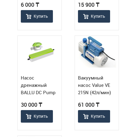
6 000
₸
15 900
₸
давл.
Купить
Купить
Насос
Вакуумный
дренажный
насос Value VE
BALLU DC Pump
215N (42л/мин)
(проточный 18
30 000
₸
61 000
₸
л/ч)
Купить
Купить