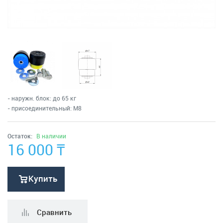
Аксессуары для кондиционеров
Сушилки для рук
Стерилизаторы для рук
Обогреватели
- наружн. блок: до 65 кг
- присоединительный: M8
Отопительные котлы
Остаток:
В наличии
Осушители воздуха
16 000
₸
Увлажнители, очистители воздуха + фильтра
Купить
Фильтры под мойку
Сравнить