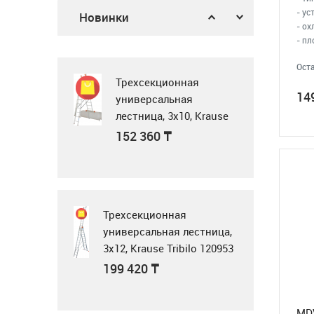
Газовая поверхность
378 900
₸
- ус
Новинки
Midea MG3205X
- ох
- пл
62 900
₸
Оста
Трехсекционная
14
универсальная
лестница, 3x10, Krause
Tribilo 129765
Микроволновка
152 360
₸
MWG20
23 990
₸
Трехсекционная
универсальная лестница,
3x12, Krause Tribilo 120953
Микроволновая
199 420
₸
печь Samsung
MS23K3614AK BW
MD