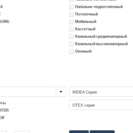
EA
Напольно-подпотолочный
X
Потолочный
SUNG
Мобильный
Кассетный
Канальный средненапорный
Канальный высоконапорный
Оконный
MIDEA Серия
оты
OTEX серия
RTER
Off