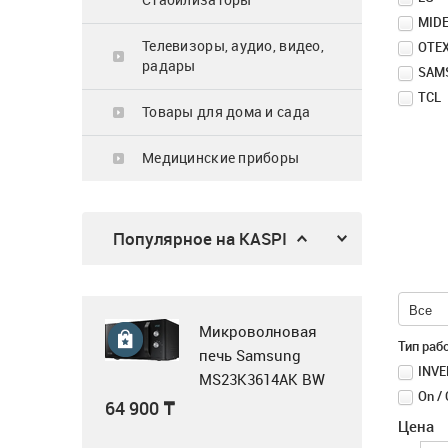
MID
62 900
₸
Телевизоры, аудио, видео,
OTE
радары
SAM
TCL
Товары для дома и сада
Микроволновка
Медицинские приборы
MWG20
23 990
₸
Популярное на KASPI
Трехсекционная
универсальная
лестница, 3x14, Krause
Все
Tribilo 120960
Микроволновая
276 950
₸
Тип раб
печь Samsung
INVE
MS23K3614AK BW
On / 
черный
64 900
₸
Цена
Воздушная завеса