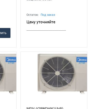
Остаток:
Под заказ
Цену уточняйте
___________________________
пить
MDV-V28WDHN1(AtB)