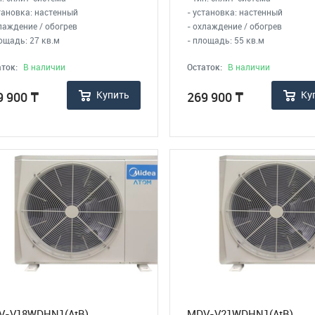
тановка: настенный
- установка: настенный
лаждение / обогрев
- охлаждение / обогрев
ощадь: 27 кв.м
- площадь: 55 кв.м
ток:
В наличии
Остаток:
В наличии
Купить
Ку
9 900
₸
269 900
₸
V-V18WDHN1(AtB)
MDV-V21WDHN1(AtB)