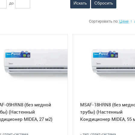
до
Сбросить
Сортировать по:
Цене
↑
AF-09HRN8 (без медной
MSAF-18HRN8 (без медн
бы) (Настенный
трубы) (Настенный
диционер MIDEA, 27 м2)
Кондиционер MIDEA, 55 
п: сплит-система
- тип: сплит-система