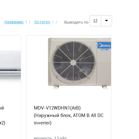
12
Названию
Остатку
Выводить по
↓
↑
↓
↑
↓
ой
MDV-V12WDHN1(AtB)
(Наружный блок, ATOM B All DC
м2)
inverter)
мощность: 3.5 кВт