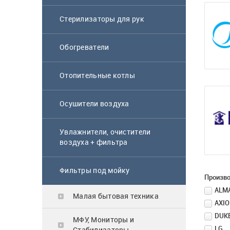
Блендер Scarlett
Стерилизаторы для рук
SC-HB42S08
Обогреватели
6 900
₸
Отопительные котлы
Осушители воздуха
Микроволновая
печь Samsung
Увлажнители, очистители
MS23K3614AW BW
воздуха + фильтра
белый
64 900
₸
Фильтры под мойку
Произв
ALM
Малая бытовая техника
AXI
Газовая поверхность
DUK
Midea MG3205X
МФУ, Мониторы и
LG
Стабилизаторы