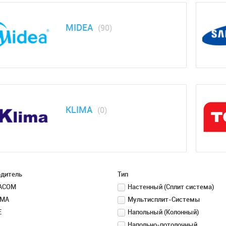
MIDEA
(90)
KLIMA
(0)
одитель
Тип
ACOM
Настенный (Сплит система)
OMA
Мультисплит-Системы
E
Напольный (Колонный)
Напольно-потолочный