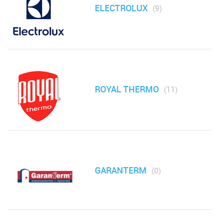
ELECTROLUX
Аксессуары для кондиционеров
(9)
Сушилки для рук
Стерилизаторы для рук
Обогреватели
ROYAL THERMO
(11)
Отопительные котлы
Осушители воздуха
Увлажнители, очистители воздуха + фильтра
GARANTERM
(0)
Фильтры под мойку