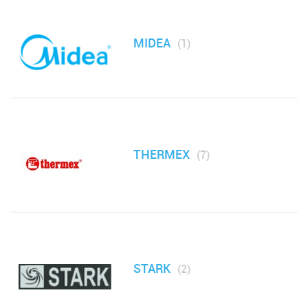
Малая бытовая техника
МФУ, Мониторы и Стабилизаторы
MIDEA
(1)
Телевизоры, аудио, видео, радары
Товары для дома и сада
Медицинские приборы
THERMEX
(7)
STARK
(2)