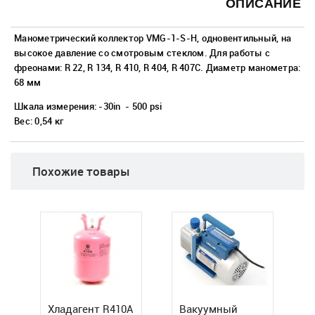
Малая бытовая техника
ОПИСАНИЕ
МФУ, Мониторы и Стабилизаторы
Манометрический коллектор VMG-1-S-H, одновентильный, на
высокое давление со смотровым стеклом. Для работы с
Телевизоры, аудио, видео, радары
фреонами: R 22, R 134, R 410, R 404, R 407C. Диаметр манометра:
68 мм
Товары для дома и сада
Шкала измерения: -30in - 500 psi
Вес: 0,54 кг
Медицинские приборы
Похожие товары
Хладагент R410А
Вакуумный