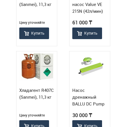
(Sanmei), 11,3 кг
насос Value VE
215N (42л/мин)
61 000
₸
Цену уточняйте
Купить
Купить
Хладагент R407C
Насос
(Sanmei), 11,3 кг
дренажный
BALLU DC Pump
(проточный 18
30 000
₸
Цену уточняйте
л/ч)
Купить
Купить