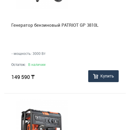
Фонари
Электро и бензопилы
Генератор бензиновый PATRIOT GP 3810L
Инструменты, Наборы инструментов, Оснастки
- мощность: 3000 Вт
Противомоскитные сетки
Остаток:
В наличии
Медицинские приборы
Купить
149 590
₸