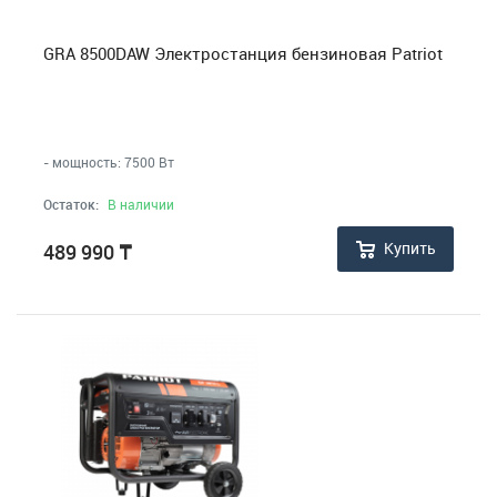
Воздушные компрессоры
GRA 8500DAW Электростанция бензиновая Patriot
Газонокосилки, Триммеры, Кусторезы
Маски и очки для сварки
- мощность: 7500 Вт
Остаток:
В наличии
Мойки высокого давления
Купить
489 990
₸
Мотопомпы
Сварочные аппараты
Строительные лестницы и стремянки
Установки для алмазного бурения