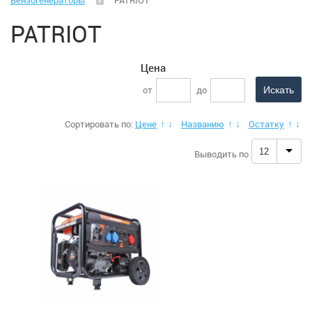
Бензогенераторы
PATRIOT
Климатическая техника
PATRIOT
Малая бытовая техника
Цена
МФУ, Мониторы и Стабилизаторы
от
до
Телевизоры, аудио, видео, радары
Сортировать по:
Цене
Названию
Остатку
↑
↓
↑
↓
↑
↓
Товары для дома и сада
12
Выводить по
Аккумуляторы, Зарядные и пускозарядные
устройства для аккумуляторов
Бензогенераторы
Батуты
Водяные насосы