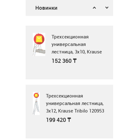
Газовая поверхность
378 900
₸
Новинки
Midea MG3205X
62 900
₸
Трехсекционная
универсальная
лестница, 3x10, Krause
Tribilo 129765
Микроволновка
152 360
₸
MWG20
23 990
₸
Трехсекционная
универсальная лестница,
3x12, Krause Tribilo 120953
Микроволновая
199 420
₸
печь Samsung
MS23K3614AK BW