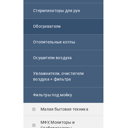
Блендер Scarlett
Стерилизаторы для рук
SC-HB42S08
Обогреватели
6 900
₸
Отопительные котлы
Осушители воздуха
Микроволновая
печь Samsung
Увлажнители, очистители
MS23K3614AW BW
воздуха + фильтра
белый
64 900
₸
Фильтры под мойку
Малая бытовая техника
Газовая поверхность
Midea MG3205X
МФУ, Мониторы и
Стабилизаторы