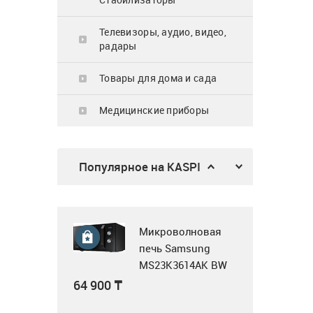
62 900
₸
Телевизоры, аудио, видео,
радары
Товары для дома и сада
Микроволновка
Медицинские приборы
MWG20
23 990
₸
Популярное на KASPI
Трехсекционная
универсальная
лестница, 3x14, Krause
Tribilo 120960
Микроволновая
276 950
₸
печь Samsung
MS23K3614AK BW
черный
64 900
₸
Воздушная завеса