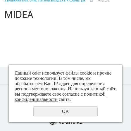
Увлажнители, очистители воздуха + фильтра
MIDEA
Климатическая техника
MIDEA
Вентиляция
Вентиляторы
Водонагреватели
Воздушные завесы
Данный сайт использует файлы cookie и прочие
похожие технологии. В том числе, мы
Диспенсеры для бумажных полотенец, салфеток,
обрабатываем Ваш IP-адрес для определения
туалетной бумаги, жидкого мыла
региона местоположения. Используя данный сайт,
© 2018 - 2026 Техно плюс
вы подтверждаете свое согласие с
политикой
Политика конфиденциальности
конфиденциальности
сайта.
Кулеры для воды
OK
Кондиционеры
создание сайта
KZ-SITE.KZ