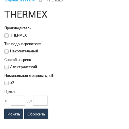
Водонагреватели
THERMEX
Климатическая техника
THERMEX
Вентиляция
Производитель
Вентиляторы
THERMEX
Тип водонагревателя
Водонагреватели
Накопительный
Способ нагрева
Воздушные завесы
Электрический
Номинальная мощность, кВт
Диспенсеры для бумажных полотенец, салфеток,
<2
туалетной бумаги, жидкого мыла
Цена
от
до
Кулеры для воды
Сбросить
Кондиционеры