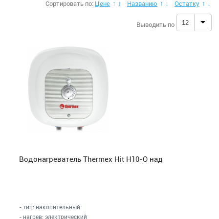
Сортировать по:
Цене
Названию
Остатку
↑
↓
↑
↓
↑
↓
Аксессуары для кондиционеров
12
Выводить по
Сушилки для рук
Стерилизаторы для рук
Обогреватели
Отопительные котлы
Осушители воздуха
Водонагреватель Thermex Hit H10-O над
Увлажнители, очистители воздуха + фильтра
Фильтры под мойку
- тип: накопительный
- нагрев: электрический