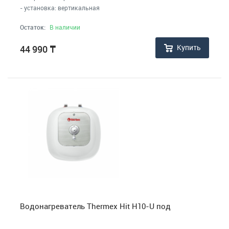
Малая бытовая техника
- установка: вертикальная
МФУ, Мониторы и Стабилизаторы
Остаток:
В наличии
Купить
44 990
₸
Телевизоры, аудио, видео, радары
Товары для дома и сада
Медицинские приборы
Водонагреватель Thermex Hit H10-U под