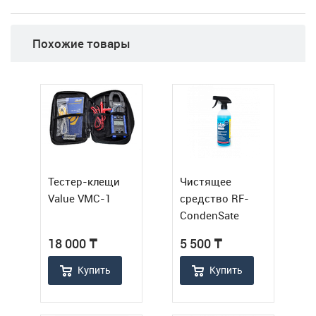
Похожие товары
Тестер-клещи
Чистящее
Value VМС-1
средство RF-
CondenSate
(готовый
18 000
₸
5 500
₸
раствор)
Купить
Купить