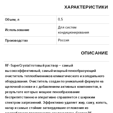
Малая бытовая техника
ХАРАКТЕРИСТИКИ
МФУ, Мониторы и Стабилизаторы
Объем, л
0,5
Телевизоры, аудио, видео, радары
Для систем
Использование
кондиционирования
Товары для дома и сада
Производство
Россия
Медицинские приборы
ОПИСАНИЕ
R
F-SuperCrystal готовый раствор – самый
высокоэффективный, самый мощный пенообразующий
очиститель теплообменников климатического и холодильного
оборудования. Очиститель создан по уникальной формуле на
щелочной основе и с добавлением активных компонентов, в
результате которых мощное пенообразование
беспрепятственно и оперативно справляется с широким
спектром загрязнений. Эффективно удаляет жир, сажу, копоть,
нагар и самые стойкие затвердевшие отложения из