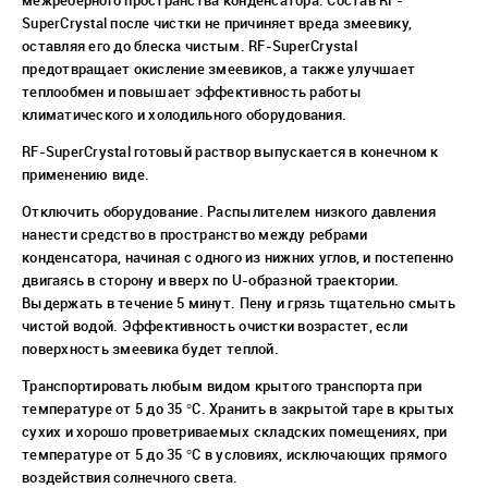
межреберного пространства конденсатора. Состав RF-
SuperCrystal после чистки не причиняет вреда змеевику,
оставляя его до блеска чистым. RF-SuperCrystal
предотвращает окисление змеевиков, а также улучшает
теплообмен и повышает эффективность работы
климатического и холодильного оборудования.
RF-SuperCrystal готовый раствор выпускается в конечном к
применению виде.
Отключить оборудование. Распылителем низкого давления
нанести средство в пространство между ребрами
конденсатора, начиная с одного из нижних углов, и постепенно
двигаясь в сторону и вверх по U-образной траектории.
Выдержать в течение 5 минут. Пену и грязь тщательно смыть
чистой водой. Эффективность очистки возрастет, если
поверхность змеевика будет теплой.
Транспортировать любым видом крытого транспорта при
температуре от 5 до 35 °С. Хранить в закрытой таре в крытых
сухих и хорошо проветриваемых складских помещениях, при
температуре от 5 до 35 °С в условиях, исключающих прямого
воздействия солнечного света.