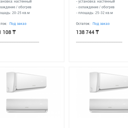
тановка: настенный
- установка: настенный
лаждение / обогрев
- охлаждение / обогрев
ощадь: 20-25 кв.м
- площадь: 25-32 кв.м
ток:
Под заказ
Остаток:
Под заказ
1 108
₸
138 744
₸
_______________________
___________________________