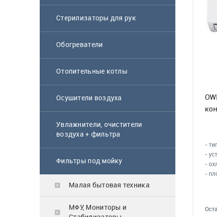
Блендер Scarlett
Стерилизаторы для рук
SC-HB42S08
Обогреватели
6 900
₸
Отопительные котлы
OW
Осушители воздуха
Микроволновая
кон
печь Samsung
Увлажнители, очистители
MS23K3614AW BW
воздуха + фильтра
белый
64 900
₸
- ти
- ус
Фильтры под мойку
- ох
- пл
Малая бытовая техника
Газовая поверхность
Midea MG3205X
МФУ, Мониторы и
Оста
Стабилизаторы