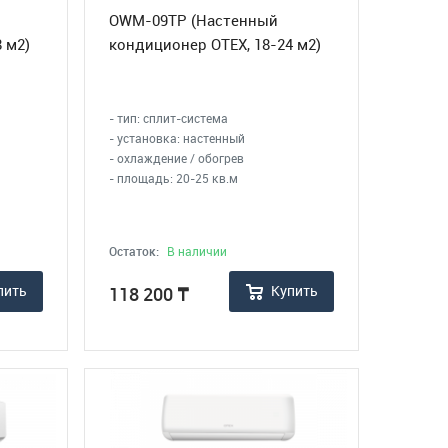
OWM-09TP (Настенный
 м2)
кондиционер OTEX, 18-24 м2)
- тип: сплит-система
- установка: настенный
- охлаждение / обогрев
- площадь: 20-25 кв.м
Остаток:
В наличии
пить
Купить
118 200
₸