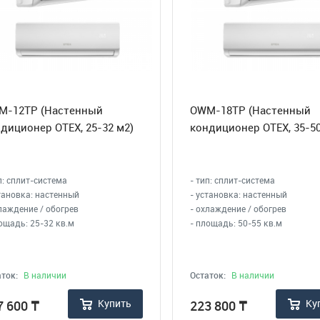
M-12TP (Настенный
OWM-18TP (Настенный
диционер OTEX, 25-32 м2)
кондиционер OTEX, 35-50
п: сплит-система
- тип: сплит-система
тановка: настенный
- установка: настенный
лаждение / обогрев
- охлаждение / обогрев
ощадь: 25-32 кв.м
- площадь: 50-55 кв.м
ток:
В наличии
Остаток:
В наличии
Купить
Ку
7 600
₸
223 800
₸