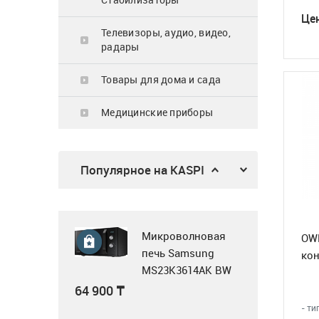
Це
62 900
₸
Телевизоры, аудио, видео,
радары
Товары для дома и сада
Микроволновка
Медицинские приборы
MWG20
23 990
₸
Популярное на KASPI
Трехсекционная
универсальная
лестница, 3x14, Krause
Tribilo 120960
Микроволновая
276 950
₸
OW
печь Samsung
кон
MS23K3614AK BW
черный
64 900
₸
- ти
Воздушная завеса