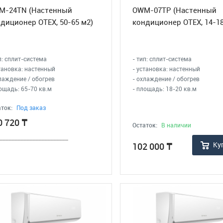
M-24TN (Настенный
OWM-07TР (Настенный
диционер OTEX, 50-65 м2)
кондиционер OTEX, 14-18
п: сплит-система
- тип: сплит-система
тановка: настенный
- установка: настенный
лаждение / обогрев
- охлаждение / обогрев
ощадь: 65-70 кв.м
- площадь: 18-20 кв.м
ток:
Под заказ
0 720
₸
Остаток:
В наличии
_______________________
Ку
102 000
₸