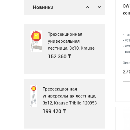
Газовая поверхность
378 900
₸
OW
Новинки
Midea MG3205X
кон
62 900
₸
Трехсекционная
- ти
- ус
универсальная
- ох
лестница, 3x10, Krause
- пл
Tribilo 129765
Микроволновка
152 360
₸
MWG20
Оста
27
23 990
₸
____
Трехсекционная
универсальная лестница,
3x12, Krause Tribilo 120953
Микроволновая
199 420
₸
печь Samsung
MS23K3614AK BW