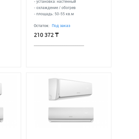
- установка: настенный
- охлаждение / обогрев
- площадь: 50-55 кв.м
Остаток:
Под заказ
210 372
₸
___________________________