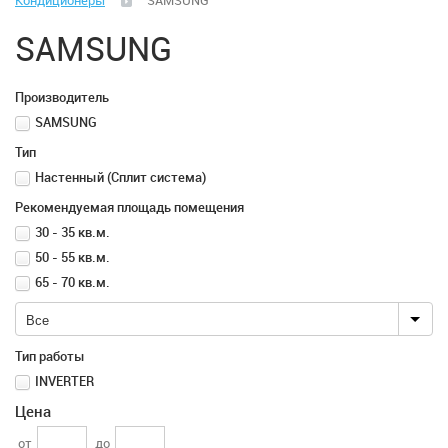
Кондиционеры
SAMSUNG
Климатическая техника
SAMSUNG
Вентиляция
Производитель
Вентиляторы
SAMSUNG
Тип
Водонагреватели
Настенный (Сплит система)
Рекомендуемая площадь помещения
Воздушные завесы
30 - 35 кв.м.
50 - 55 кв.м.
Диспенсеры для бумажных полотенец, салфеток,
65 - 70 кв.м.
туалетной бумаги, жидкого мыла
Все
Кулеры для воды
Тип работы
INVERTER
Кондиционеры
Цена
от
до