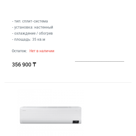
Малая бытовая техника
МФУ, Мониторы и Стабилизаторы
- тип: сплит-система
- установка: настенный
Телевизоры, аудио, видео, радары
- охлаждение / обогрев
- площадь: 35 кв.м
Товары для дома и сада
Остаток:
Нет в наличии
Медицинские приборы
___________________________
356 900
₸