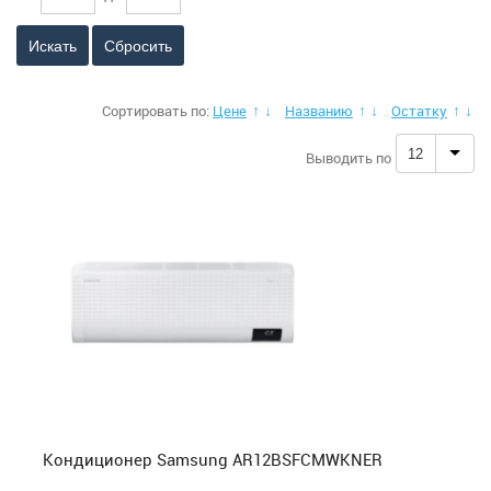
Аксессуары для кондиционеров
Сбросить
Сушилки для рук
Сортировать по:
Цене
Названию
Остатку
↑
↓
↑
↓
↑
↓
Стерилизаторы для рук
12
Выводить по
Обогреватели
Отопительные котлы
Осушители воздуха
Увлажнители, очистители воздуха + фильтра
Фильтры под мойку
Кондиционер Samsung AR12BSFCMWKNER