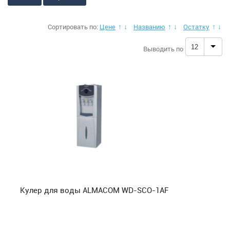
Аксессуары для кондиционеров
Сортировать по:
Цене
Названию
Остатку
↑
↓
↑
↓
↑
↓
Сушилки для рук
12
Выводить по
Стерилизаторы для рук
Обогреватели
Отопительные котлы
Осушители воздуха
Увлажнители, очистители воздуха + фильтра
Кулер для воды ALMACOM WD-SСО-1AF
Фильтры под мойку