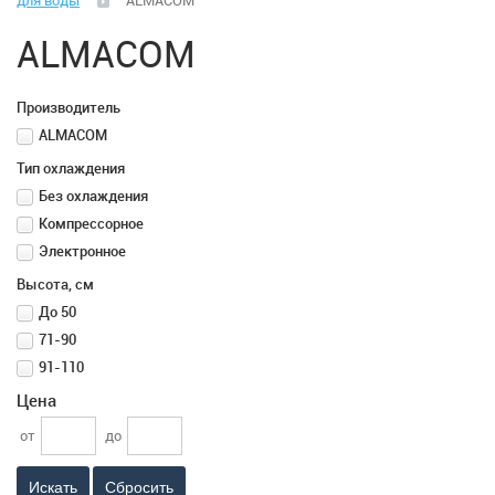
для воды
ALMACOM
Климатическая техника
ALMACOM
Вентиляция
Производитель
Вентиляторы
ALMACOM
Тип охлаждения
Водонагреватели
Без охлаждения
Компрессорное
Воздушные завесы
Электронное
Высота, см
Диспенсеры для бумажных полотенец, салфеток,
До 50
туалетной бумаги, жидкого мыла
71-90
91-110
Кулеры для воды
Цена
от
до
Кондиционеры
Сбросить