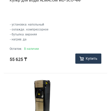
Кулер для воды ALMACOM WD-SСО-4AF
- установка: напольный
- охлажде.: компрессорное
- бутылка: верхняя
- нагрев: да
Остаток:
В наличии
Купить
55 625
₸