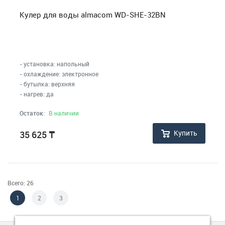
Кулер для воды almacom WD-SHE-32BN
- установка: напольный
- охлаждение: электронное
- бутылка: верхняя
- нагрев: да
Остаток:
В наличии
Купить
35 625
₸
Всего: 26
1
2
3