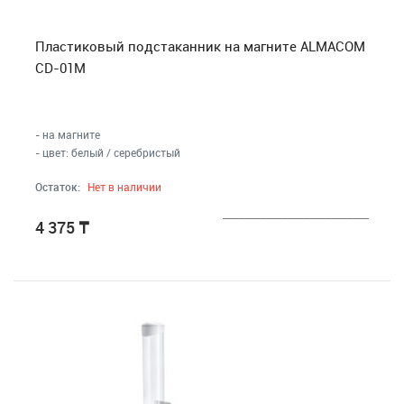
Аксессуары для кондиционеров
Пластиковый подстаканник на магните ALMACOM
Сушилки для рук
CD-01M
Стерилизаторы для рук
- на магните
- цвет: белый / серебристый
Обогреватели
Остаток:
Нет в наличии
Отопительные котлы
___________________________
4 375
₸
Осушители воздуха
Увлажнители, очистители воздуха + фильтра
Фильтры под мойку