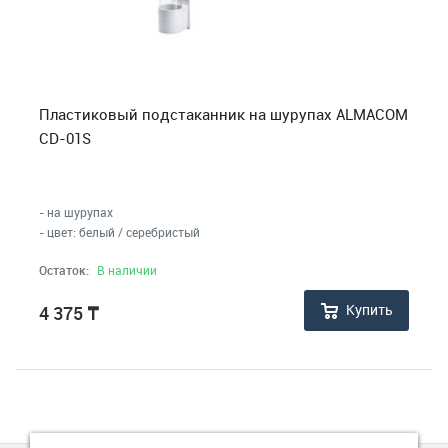
Малая бытовая техника
МФУ, Мониторы и Стабилизаторы
Телевизоры, аудио, видео, радары
Пластиковый подстаканник на шурупах ALMACOM
CD-01S
Товары для дома и сада
Медицинские приборы
- на шурупах
- цвет: белый / серебристый
Остаток:
В наличии
Купить
4 375
₸