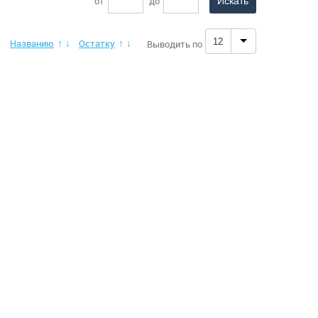
от
до
12
Названию
Остатку
Выводить по
↓
↑
↓
↑
↓