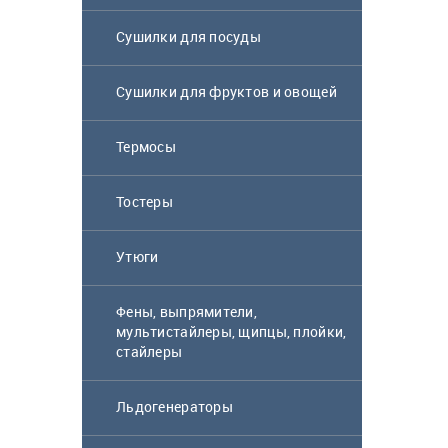
Сушилки для посуды
Сушилки для фруктов и овощей
Термосы
Блендер Scarlett
Тостеры
SC-HB42S08
Утюги
6 900
₸
Фены, выпрямители,
мультистайлеры, щипцы, плойки,
стайлеры
Микроволновая
печь Samsung
Льдогенераторы
MS23K3614AW BW
белый