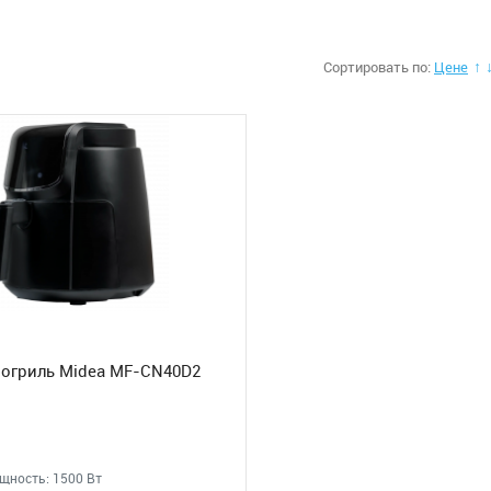
Сортировать по:
Цене
↑
огриль Midea MF-CN40D2
щность: 1500 Вт