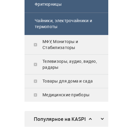
64 900
₸
Фритюрницы
Чайники, электрочайники и
термопоты
Газовая поверхность
Midea MG3205X
МФУ, Мониторы и
Стабилизаторы
62 900
₸
Телевизоры, аудио, видео,
радары
Товары для дома и сада
Микроволновка
Медицинские приборы
MWG20
23 990
₸
Популярное на KASPI
Трехсекционная
универсальная