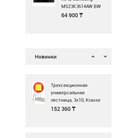
MS23K3614AW BW
белый
64 900
₸
Воздушная завеса
WING II E150 AC
Газовая поверхность
378 900
₸
Новинки
Midea MG3205X
62 900
₸
Трехсекционная
универсальная
лестница, 3x10, Krause
Tribilo 129765
Микроволновка
152 360
₸
MWG20
23 990
₸