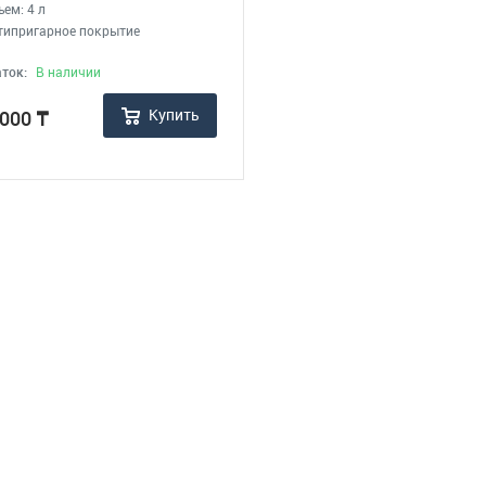
ъем: 4 л
нтипригарное покрытие
ток:
В наличии
Купить
 000
₸