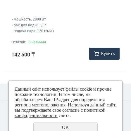
Сушилки для посуды
- мощность: 2800 Вт
- бак для воды: 1,8 л
Сушилки для фруктов и овощей
- подача пара: 120 г/мин
Остаток:
В наличии
Термосы
Купить
142 500
₸
Тостеры
Утюги
Данный сайт использует файлы cookie и прочие
Фены, выпрямители, мультистайлеры, щипцы, плойки,
похожие технологии. В том числе, мы
стайлеры
обрабатываем Ваш IP-адрес для определения
региона местоположения. Используя данный сайт,
© 2018 - 2026 Техно плюс
вы подтверждаете свое согласие с
политикой
Политика конфиденциальности
Льдогенераторы
конфиденциальности
сайта.
OK