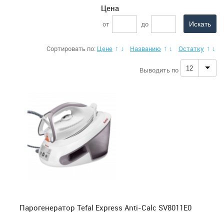
Цена
Мультиварки
от
до
Ножи и разделочные доски
Сортировать по:
Цене
Названию
Остатку
↑
↓
↑
↓
↑
↓
12
Выводить по
Отпариватели
Парогенераторы
Хлебопечи и грили
Посуда для приготовления пищи (Сковородки,
кастрюли, сотейники, мантоварки)
Соковыжималки
Парогенератор Tefal Express Anti-Calc SV8011E0
Сушилки для белья