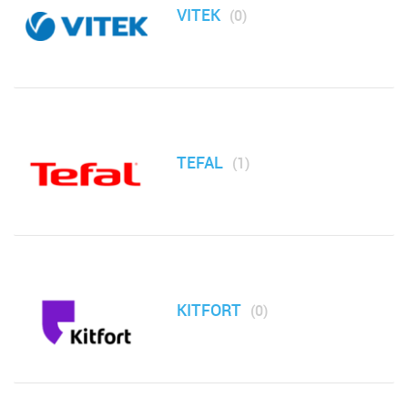
VITEK
(0)
Контейнеры
Кофеварки, кофемолки, френч-прессы
Кухонные инструменты
TEFAL
(1)
Кухонные комбайны и мясорубки
Машинки для стрижки, триммеры
Машинки для удаления катышков
KITFORT
(0)
Мельницы для специй
Миксеры, блендеры, измельчители (чопперы)