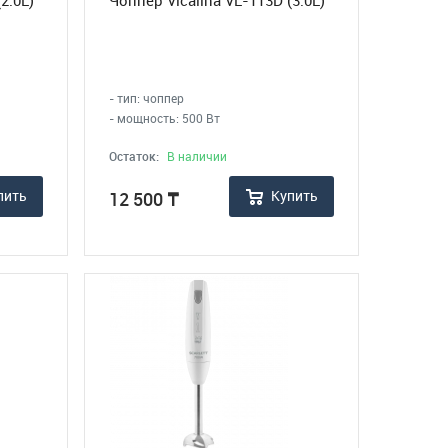
2.0L)
Чоппер Vicalina VL-113D (3.0L)
- тип: чоппер
- мощность: 500 Вт
Остаток:
В наличии
пить
Купить
12 500
₸