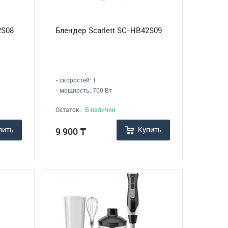
2S08
Блендер Scarlett SC-HB42S09
- скоростей: 1
- мощность: 700 Вт
Остаток:
В наличии
пить
Купить
9 900
₸