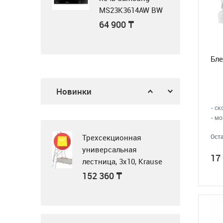
MS23K3614AW BW
белый
64 900
₸
Воздушная завеса
WING II E150 AC
Бле
Газовая поверхность
378 900
₸
Новинки
Midea MG3205X
- ск
62 900
₸
- мо
Оста
Трехсекционная
универсальная
17
лестница, 3x10, Krause
Tribilo 129765
Микроволновка
152 360
₸
MWG20
23 990
₸