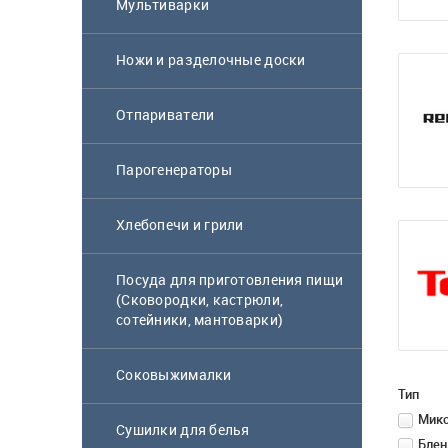
Мультиварки
Ножи и разделочные доски
Отпариватели
Парогенераторы
Хлебопечи и грили
Посуда для приготовления пищи
(Сковородки, кастрюли,
сотейники, мантоварки)
Соковыжималки
Тип
Мик
Сушилки для белья
Бле