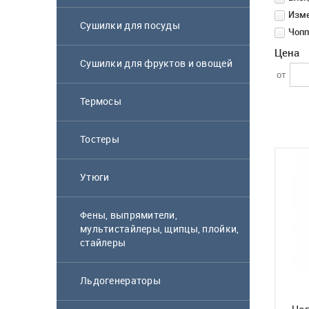
Изме
Сушилки для посуды
Чоп
Цена
Сушилки для фруктов и овощей
от
Термосы
Блендер Scarlett
Тостеры
SC-HB42S08
Утюги
6 900
₸
Фены, выпрямители,
мультистайлеры, щипцы, плойки,
стайлеры
Микроволновая
печь Samsung
Льдогенераторы
MS23K3614AW BW
белый