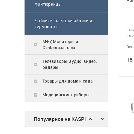
64 900
₸
Чоп
Фритюрницы
Чайники, электрочайники и
термопоты
- ск
Газовая поверхность
- мо
Midea MG3205X
МФУ, Мониторы и
Оста
Стабилизаторы
62 900
₸
18
Телевизоры, аудио, видео,
радары
Товары для дома и сада
Микроволновка
Медицинские приборы
MWG20
23 990
₸
Популярное на KASPI
Трехсекционная
универсальная