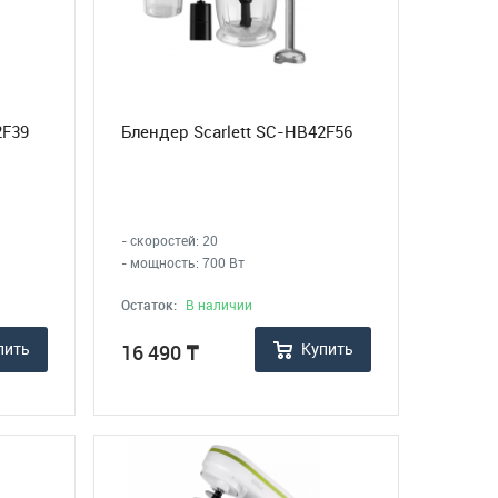
2F39
Блендер Scarlett SC-HB42F56
- скоростей: 20
- мощность: 700 Вт
Остаток:
В наличии
пить
Купить
16 490
₸