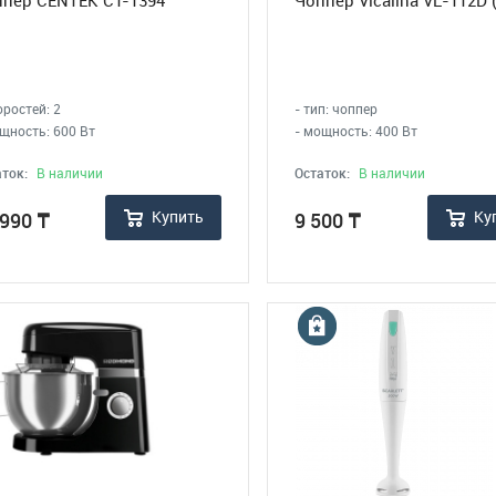
пер CENTEK CT-1394
Чоппер Vicalina VL-112D (
оростей: 2
- тип: чоппер
щность: 600 Вт
- мощность: 400 Вт
ток:
В наличии
Остаток:
В наличии
Купить
Ку
 990
₸
9 500
₸