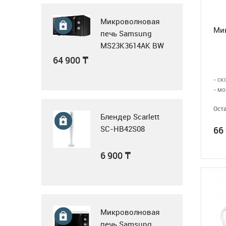
лестница, 3x14, Krause
Tribilo 120960
Микроволновая
276 950
₸
Ми
печь Samsung
MS23K3614AK BW
черный
64 900
₸
Воздушная завеса
- ск
- м
WING II E150 AC
Оста
Блендер Scarlett
354 000
₸
SC-HB42S08
66
6 900
₸
Воздушная завеса
WING II E200 AC
Микроволновая
417 900
₸
печь Samsung