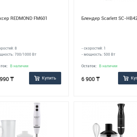
ксер REDMOND FM601
Блендер Scarlett SC-HB4
оростей: 8
- скоростей: 1
ощность: 700/1000 Вт
- мощность: 500 Вт
ток:
В наличии
Остаток:
В наличии
Купить
Ку
 990
₸
6 900
₸