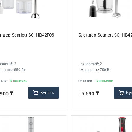
ндер Scarlett SC-HB42F06
Блендер Scarlett SC-HB4
оростей: 2
- скоростей: 2
щность: 850 Вт
- мощность: 750 Вт
ток:
В наличии
Остаток:
В наличии
Купить
Ку
 900
₸
16 690
₸