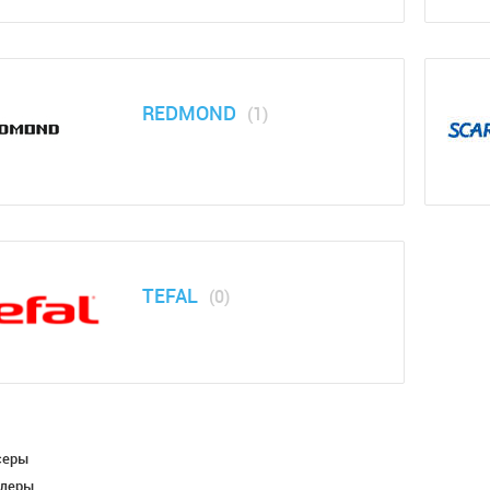
REDMOND
(1)
TEFAL
(0)
серы
ндеры