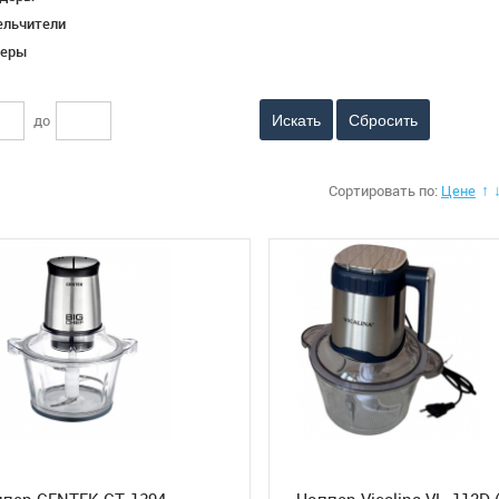
льчители
перы
до
Сбросить
Сортировать по:
Цене
↑