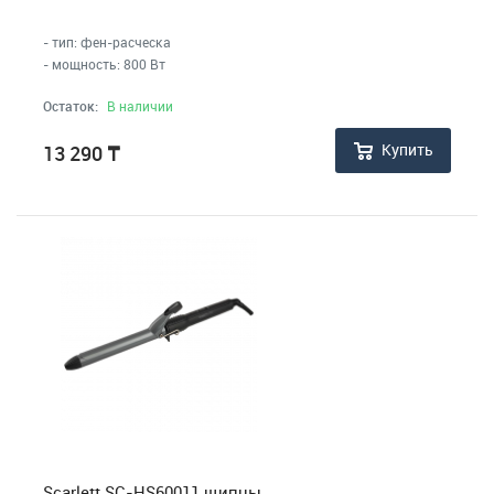
- тип: фен-расческа
- мощность: 800 Вт
Остаток:
В наличии
Купить
13 290
₸
Scarlett SC-HS60011 щипцы