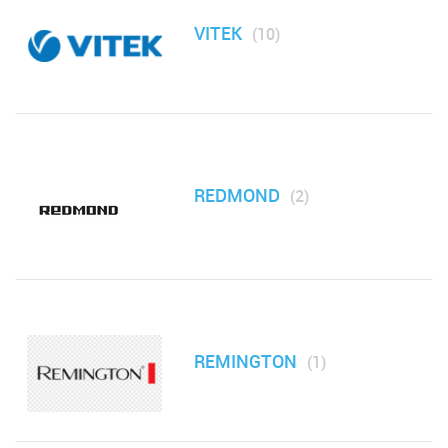
VITEK
(10)
Сушилки для посуды
Сушилки для фруктов и овощей
Термосы
REDMOND
(2)
Тостеры
Утюги
Фены, выпрямители, мультистайлеры, щипцы, плойки,
стайлеры
REMINGTON
(1)
Льдогенераторы