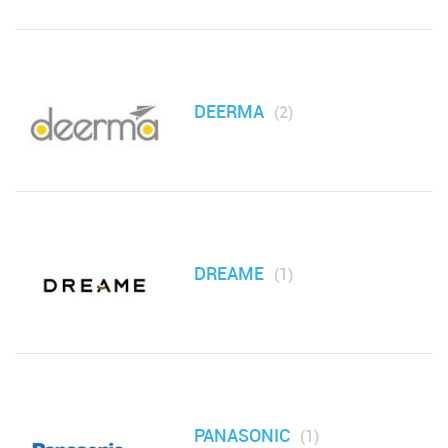
Контейнеры
Кофеварки, кофемолки, френч-прессы
DEERMA
(2)
Кухонные инструменты
Кухонные комбайны и мясорубки
Машинки для стрижки, триммеры
DREAME
(1)
Машинки для удаления катышков
Мельницы для специй
Миксеры, блендеры, измельчители (чопперы)
PANASONIC
(1)