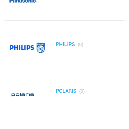
Мультиварки
Ножи и разделочные доски
Отпариватели
PHILIPS
(0)
Парогенераторы
Хлебопечи и грили
Посуда для приготовления пищи (Сковородки,
POLARIS
(0)
кастрюли, сотейники, мантоварки)
Соковыжималки
Сушилки для белья