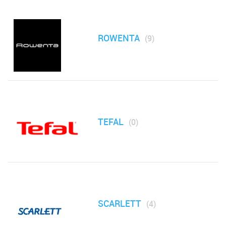
Фритюрницы
Чайники, электрочайники и термопоты
ROWENTA
(9)
МФУ, Мониторы и Стабилизаторы
Телевизоры, аудио, видео, радары
Товары для дома и сада
TEFAL
(0)
Медицинские приборы
SCARLETT
(4)