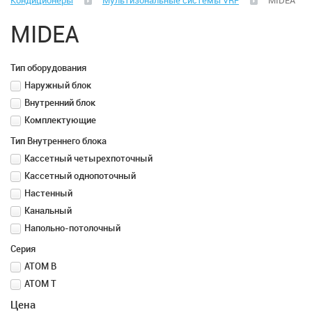
Кондиционеры
Мультизональные системы VRF
MIDEA
Климатическая техника
MIDEA
Вентиляция
Тип оборудования
Вентиляторы
Наружный блок
Внутренний блок
Водонагреватели
Комплектующие
Тип Внутреннего блока
Воздушные завесы
Кассетный четырехпоточный
Кассетный однопоточный
Диспенсеры для бумажных полотенец, салфеток,
Настенный
туалетной бумаги, жидкого мыла
Канальный
Напольно-потолочный
Кулеры для воды
Серия
ATOM B
Кондиционеры
ATOM T
Цена