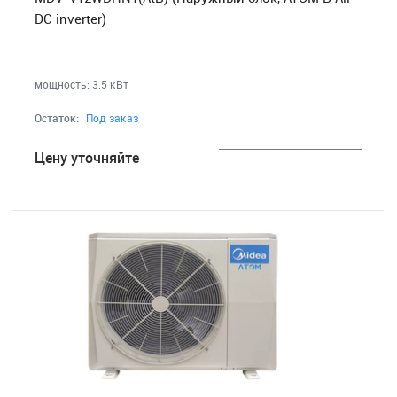
Малая бытовая техника
DC inverter)
МФУ, Мониторы и Стабилизаторы
Телевизоры, аудио, видео, радары
мощность: 3.5 кВт
Остаток:
Под заказ
Товары для дома и сада
___________________________
Цену уточняйте
Медицинские приборы