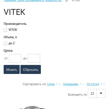
Чайники, электрочайники и термопоты
VITEK
Климатическая техника
VITEK
Малая бытовая техника
Производитель
Аэрогрили
VITEK
Объём, л
Вакуматоры
до 2
Цена
Весы (кухонные)
от
до
Весы (напольные)
Сбросить
Гладильные системы, доски
Сортировать по:
Цене
Названию
Остатку
↑
↓
↑
↓
↑
↓
Йогуртницы
12
Выводить по
Ирригаторы