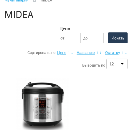
Мультиварки
MIDEA
Климатическая техника
MIDEA
Малая бытовая техника
Цена
Аэрогрили
от
до
Вакуматоры
Сортировать по:
Цене
Названию
Остатку
↑
↓
↑
↓
↑
↓
Весы (кухонные)
12
Выводить по
Весы (напольные)
Гладильные системы, доски
Йогуртницы
Ирригаторы