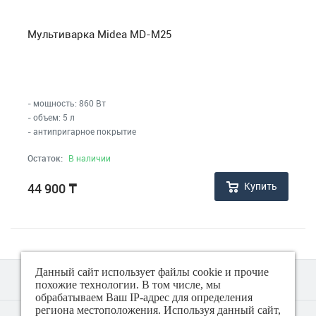
Контейнеры
Мультиварка Midea MD-M25
Кофеварки, кофемолки, френч-прессы
- мощность: 860 Вт
Кухонные инструменты
- объем: 5 л
- антипригарное покрытие
Кухонные комбайны и мясорубки
Остаток:
В наличии
Машинки для стрижки, триммеры
Купить
44 900
₸
Машинки для удаления катышков
Мельницы для специй
Данный сайт использует файлы cookie и прочие
похожие технологии. В том числе, мы
обрабатываем Ваш IP-адрес для определения
Миксеры, блендеры, измельчители (чопперы)
региона местоположения. Используя данный сайт,