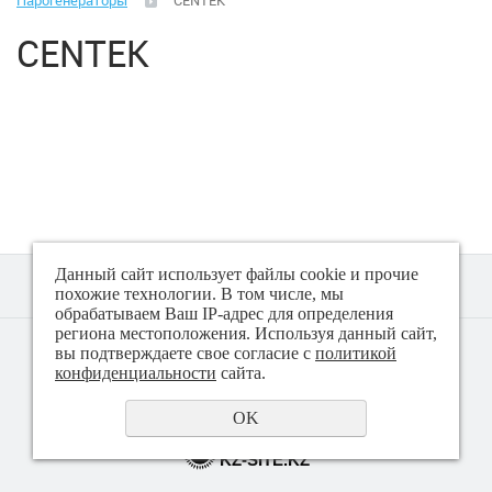
Парогенераторы
CENTEK
Климатическая техника
CENTEK
Малая бытовая техника
Аэрогрили
Вакуматоры
Весы (кухонные)
Данный сайт использует файлы cookie и прочие
Весы (напольные)
похожие технологии. В том числе, мы
обрабатываем Ваш IP-адрес для определения
региона местоположения. Используя данный сайт,
© 2018 - 2026 Техно плюс
вы подтверждаете свое согласие с
политикой
Гладильные системы, доски
Политика конфиденциальности
конфиденциальности
сайта.
Йогуртницы
OK
создание сайта
KZ-SITE.KZ
Ирригаторы