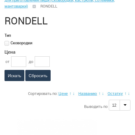
для приготовления пищи (Сковородки, кастрюли, сотейники,
Климатическая техника
мантоварки)
RONDELL
Малая бытовая техника
RONDELL
Аэрогрили
Тип
Сковородки
Вакуматоры
Цена
от
до
Весы (кухонные)
Сбросить
Весы (напольные)
Сортировать по:
Цене
Названию
Остатку
↑
↓
↑
↓
↑
↓
Гладильные системы, доски
12
Выводить по
Йогуртницы
Ирригаторы