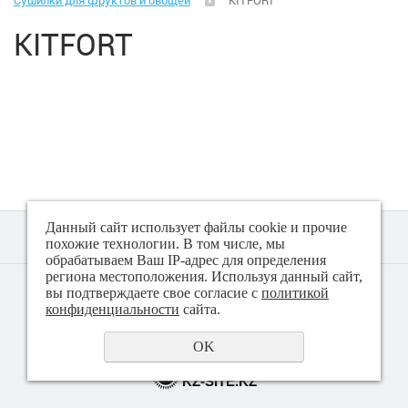
Сушилки для фруктов и овощей
KITFORT
Климатическая техника
KITFORT
Малая бытовая техника
Аэрогрили
Вакуматоры
Весы (кухонные)
Данный сайт использует файлы cookie и прочие
Весы (напольные)
похожие технологии. В том числе, мы
обрабатываем Ваш IP-адрес для определения
региона местоположения. Используя данный сайт,
© 2018 - 2026 Техно плюс
вы подтверждаете свое согласие с
политикой
Гладильные системы, доски
Политика конфиденциальности
конфиденциальности
сайта.
Йогуртницы
OK
создание сайта
KZ-SITE.KZ
Ирригаторы