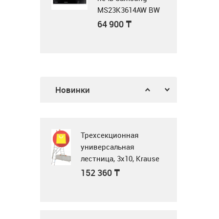
MS23K3614AW BW
белый
64 900
₸
Воздушная завеса
WING II E150 AC
Газовая поверхность
378 900
₸
Новинки
Midea MG3205X
62 900
₸
Трехсекционная
универсальная
лестница, 3x10, Krause
Tribilo 129765
Микроволновка
152 360
₸
MWG20
23 990
₸