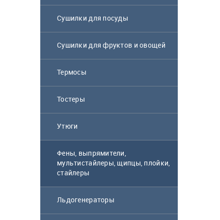
Сушилки для посуды
Сушилки для фруктов и овощей
Термосы
Блендер Scarlett
Тостеры
SC-HB42S08
Утюги
6 900
₸
Фены, выпрямители,
мультистайлеры, щипцы, плойки,
стайлеры
Микроволновая
печь Samsung
Льдогенераторы
MS23K3614AW BW
белый