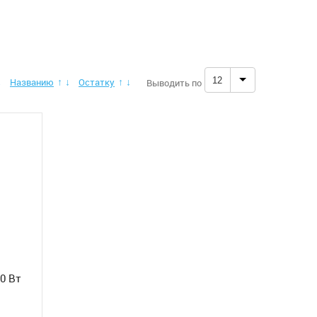
12
Названию
Остатку
Выводить по
↓
↑
↓
↑
↓
0 Вт