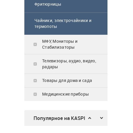
64 900
₸
Фритюрницы
Чайники, электрочайники и
термопоты
Газовая поверхность
Midea MG3205X
МФУ, Мониторы и
Стабилизаторы
62 900
₸
Телевизоры, аудио, видео,
радары
Товары для дома и сада
Микроволновка
Медицинские приборы
MWG20
23 990
₸
Популярное на KASPI
Трехсекционная
универсальная