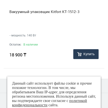
Контейнеры
Вакуумный упаковщик Kitfort КТ-1512-3
Кофеварки, кофемолки, френч-прессы
- мощность: 140 Вт
Кухонные инструменты
Остаток:
В наличии
Кухонные комбайны и мясорубки
Купить
18 900
₸
Машинки для стрижки, триммеры
Машинки для удаления катышков
Данный сайт использует файлы cookie и прочие
похожие технологии. В том числе, мы
Мельницы для специй
обрабатываем Ваш IP-адрес для определения
региона местоположения. Используя данный сайт,
© 2018 - 2026 Техно плюс
вы подтверждаете свое согласие с
политикой
Миксеры, блендеры, измельчители (чопперы)
Политика конфиденциальности
конфиденциальности
сайта.