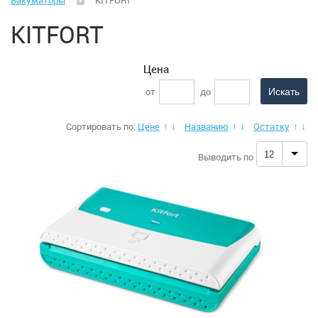
Вакуматоры
KITFORT
Климатическая техника
KITFORT
Малая бытовая техника
Цена
Аэрогрили
от
до
Вакуматоры
Сортировать по:
Цене
Названию
Остатку
↑
↓
↑
↓
↑
↓
Весы (кухонные)
12
Выводить по
Весы (напольные)
Гладильные системы, доски
Йогуртницы
Ирригаторы