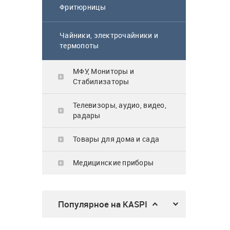
64 900
₸
Фритюрницы
Чайники, электрочайники и
термопоты
Газовая поверхность
Midea MG3205X
МФУ, Мониторы и
Стабилизаторы
62 900
₸
Телевизоры, аудио, видео,
радары
Товары для дома и сада
Микроволновка
Медицинские приборы
MWG20
23 990
₸
Популярное на KASPI
Трехсекционная
универсальная