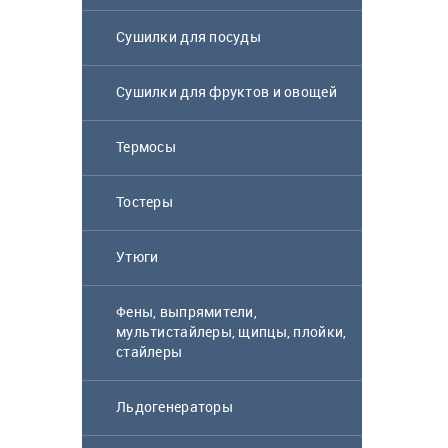
Сушилки для посуды
Сушилки для фруктов и овощей
Термосы
Блендер Scarlett
Тостеры
SC-HB42S08
Утюги
6 900
₸
Фены, выпрямители,
мультистайлеры, щипцы, плойки,
стайлеры
Микроволновая
печь Samsung
Льдогенераторы
MS23K3614AW BW
белый