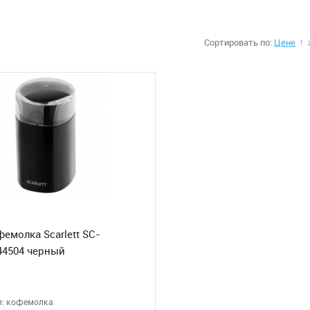
Сортировать по:
Цене
↑
емолка Scarlett SC-
44504 черный
ип: кофемолка