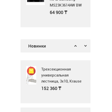
MS23K3614AW BW
белый
64 900
₸
Воздушная завеса
WING II E150 AC
Газовая поверхность
378 900
₸
Новинки
Midea MG3205X
62 900
₸
Трехсекционная
универсальная
лестница, 3x10, Krause
Tribilo 129765
Микроволновка
152 360
₸
MWG20
23 990
₸