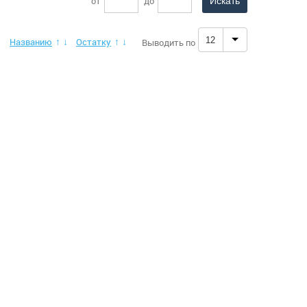
от
до
12
Названию
Остатку
Выводить по
↓
↑
↓
↑
↓