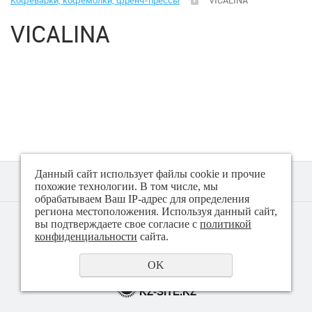
Кофеварки, кофемолки, френч-прессы
VICALINA
Климатическая техника
VICALINA
Малая бытовая техника
Аэрогрили
Вакуматоры
Весы (кухонные)
Данный сайт использует файлы cookie и прочие
Весы (напольные)
похожие технологии. В том числе, мы
обрабатываем Ваш IP-адрес для определения
региона местоположения. Используя данный сайт,
© 2018 - 2026 Техно плюс
вы подтверждаете свое согласие с
политикой
Гладильные системы, доски
Политика конфиденциальности
конфиденциальности
сайта.
Йогуртницы
OK
создание сайта
KZ-SITE.KZ
Ирригаторы