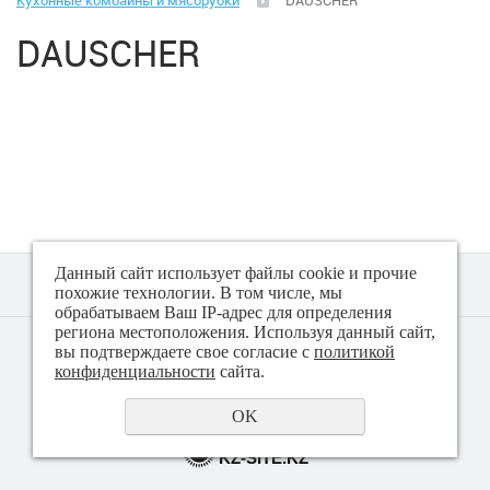
Кухонные комбайны и мясорубки
DAUSCHER
Климатическая техника
DAUSCHER
Малая бытовая техника
Аэрогрили
Вакуматоры
Весы (кухонные)
Данный сайт использует файлы cookie и прочие
Весы (напольные)
похожие технологии. В том числе, мы
обрабатываем Ваш IP-адрес для определения
региона местоположения. Используя данный сайт,
© 2018 - 2026 Техно плюс
вы подтверждаете свое согласие с
политикой
Гладильные системы, доски
Политика конфиденциальности
конфиденциальности
сайта.
Йогуртницы
OK
создание сайта
KZ-SITE.KZ
Ирригаторы