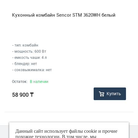
Контейнеры
Кухонный комбайн Sencor STM 3620WH белый
Кофеварки, кофемолки, френч-прессы
- тип: комбайн
Кухонные инструменты
- мощность: 600 Вт
- емкость чаши: 4 л
Кухонные комбайны и мясорубки
- блендер: нет
- соковыжималка: нет
Машинки для стрижки, триммеры
Остаток:
В наличии
Купить
58 900
₸
Машинки для удаления катышков
Мельницы для специй
Миксеры, блендеры, измельчители (чопперы)
Данный сайт использует файлы cookie и прочие
похожие технологии. В том числе, мы