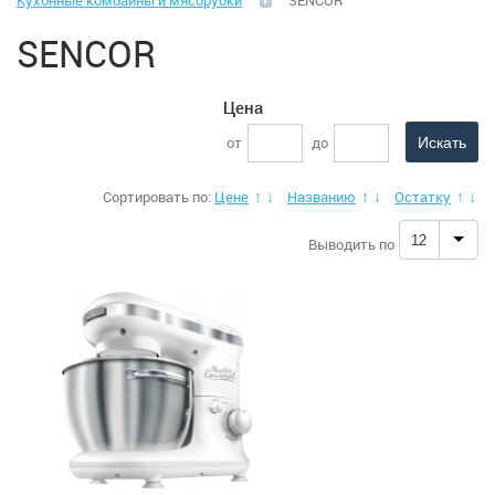
Кухонные комбайны и мясорубки
SENCOR
Климатическая техника
SENCOR
Малая бытовая техника
Цена
Аэрогрили
от
до
Вакуматоры
Сортировать по:
Цене
Названию
Остатку
↑
↓
↑
↓
↑
↓
Весы (кухонные)
12
Выводить по
Весы (напольные)
Гладильные системы, доски
Йогуртницы
Ирригаторы