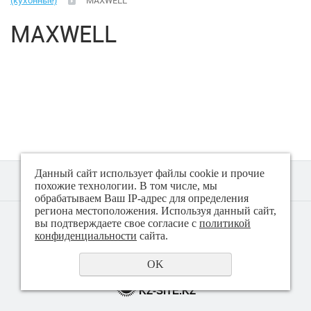
(кухонные)
MAXWELL
Климатическая техника
MAXWELL
Малая бытовая техника
Аэрогрили
Вакуматоры
Весы (кухонные)
Данный сайт использует файлы cookie и прочие
Весы (напольные)
похожие технологии. В том числе, мы
обрабатываем Ваш IP-адрес для определения
региона местоположения. Используя данный сайт,
© 2018 - 2026 Техно плюс
вы подтверждаете свое согласие с
политикой
Гладильные системы, доски
Политика конфиденциальности
конфиденциальности
сайта.
Йогуртницы
OK
создание сайта
KZ-SITE.KZ
Ирригаторы