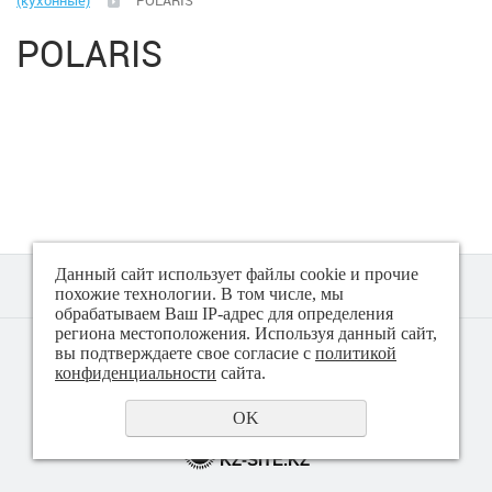
(кухонные)
POLARIS
Климатическая техника
POLARIS
Малая бытовая техника
Аэрогрили
Вакуматоры
Весы (кухонные)
Данный сайт использует файлы cookie и прочие
Весы (напольные)
похожие технологии. В том числе, мы
обрабатываем Ваш IP-адрес для определения
региона местоположения. Используя данный сайт,
© 2018 - 2026 Техно плюс
вы подтверждаете свое согласие с
политикой
Гладильные системы, доски
Политика конфиденциальности
конфиденциальности
сайта.
Йогуртницы
OK
создание сайта
KZ-SITE.KZ
Ирригаторы